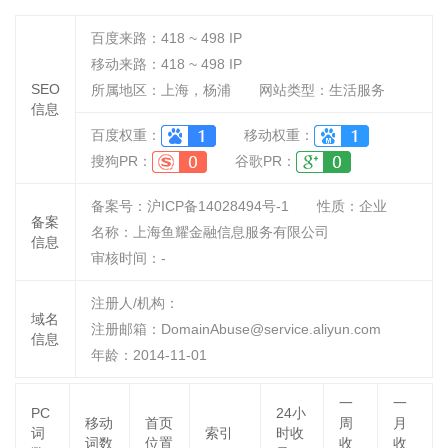
百度来路：
418 ~ 498
IP
移动来路：
418 ~ 498
IP
SEO
所属地区：上海，杨浦
网站类型：生活服务
信息
百度权重：
移动权重：
搜狗PR：
谷歌PR：
备案号：沪ICP备14028494号-1
性质：
企业
备案
名称：
上海鱼耀金融信息服务有限公司
信息
审核时间：
-
注册人/机构：
域名
注册邮箱：DomainAbuse@service.aliyun.com
信息
年龄：2014-11-01
一
一
PC
24小
移动
首页
周
月
词
索引
时收
词数
位置
收
收