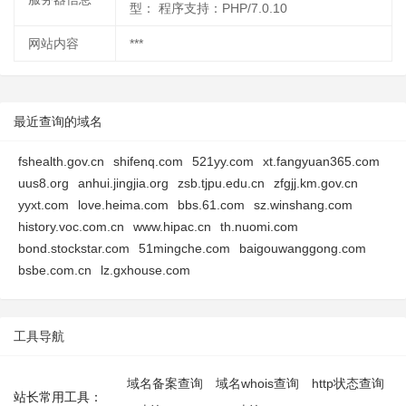
型： 程序支持：PHP/7.0.10
网站内容
***
最近查询的域名
fshealth.gov.cn
shifenq.com
521yy.com
xt.fangyuan365.com
uus8.org
anhui.jingjia.org
zsb.tjpu.edu.cn
zfgjj.km.gov.cn
yyxt.com
love.heima.com
bbs.61.com
sz.winshang.com
history.voc.com.cn
www.hipac.cn
th.nuomi.com
bond.stockstar.com
51mingche.com
baigouwanggong.com
bsbe.com.cn
lz.gxhouse.com
工具导航
域名备案查询
域名whois查询
http状态查询
站长常用工具：