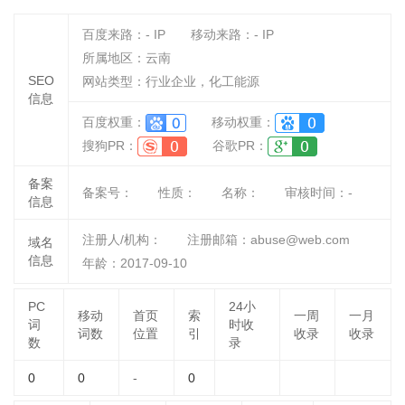
百度来路：
-
IP
移动来路：
-
IP
所属地区：云南
SEO
网站类型：行业企业，化工能源
信息
百度权重：
移动权重：
搜狗PR：
谷歌PR：
备案
备案号：
性质：
名称：
审核时间：
-
信息
注册人/机构：
注册邮箱：abuse@web.com
域名
信息
年龄：2017-09-10
PC
24小
移动
首页
索
一周
一月
词
时收
词数
位置
引
收录
收录
数
录
0
0
-
0