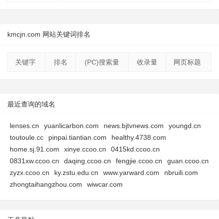
kmcjn.com 网站关键词排名
关键字
排名
(PC)搜索量
收录量
网页标题
最近查询的域名
lenses.cn
yuanlicarbon.com
news.bjtvnews.com
youngd.cn
toutoule.cc
pinpai.tiantian.com
healthy.4738.com
home.sj.91.com
xinye.ccoo.cn
0415kd.ccoo.cn
0831xw.ccoo.cn
daqing.ccoo.cn
fengjie.ccoo.cn
guan.ccoo.cn
zyzx.ccoo.cn
ky.zstu.edu.cn
www.yarward.com
nbruili.com
zhongtaihangzhou.com
wiwcar.com