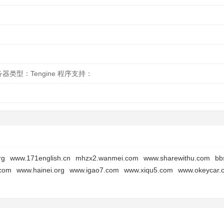
服务器类型：Tengine 程序支持：
rg
www.171english.cn
mhzx2.wanmei.com
www.sharewithu.com
bb
.com
www.hainei.org
www.igao7.com
www.xiqu5.com
www.okeycar.