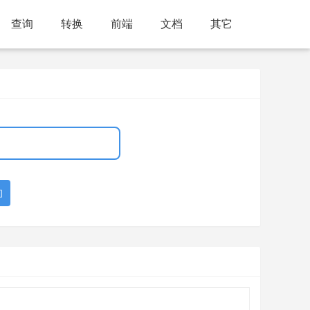
查询
转换
前端
文档
其它
询