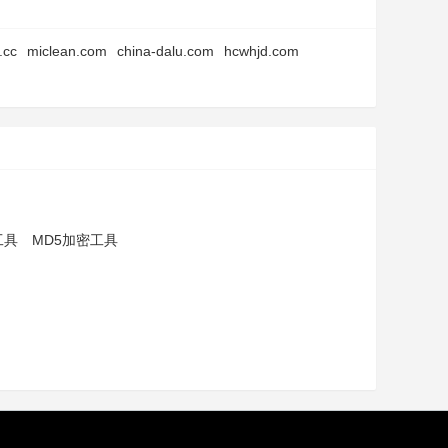
.cc
miclean.com
china-dalu.com
hcwhjd.com
工具
MD5加密工具