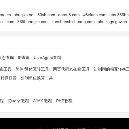
ime.cn
shuqixs.net
80xb.com
datou8.com
w3cfuns.com
bbs.365bh
col.com
365huangjin.com
kunshanshichuang.com
bbs.zggs.gov.cn
p状态查询
IP查询
UserAgent查询
解密工具
简体/繁体互转工具
网页代码JS加密工具
进制间的相互转换
字转换拼音
公制单位换算工具
教程
jQuery 教程
AJAX 教程
PHP教程