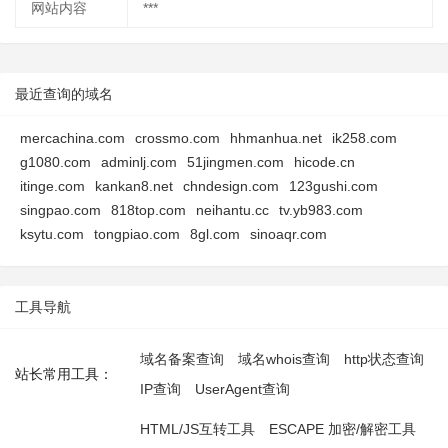
网站内容
***
最近查询的域名
mercachina.com
crossmo.com
hhmanhua.net
ik258.com
g1080.com
adminlj.com
51jingmen.com
hicode.cn
itinge.com
kankan8.net
chndesign.com
123gushi.com
singpao.com
818top.com
neihantu.cc
tv.yb983.com
ksytu.com
tongpiao.com
8gl.com
sinoaqr.com
工具导航
域名备案查询
域名whois查询
http状态查询
站长常用工具：
IP查询
UserAgent查询
HTML/JS互转工具
ESCAPE 加密/解密工具