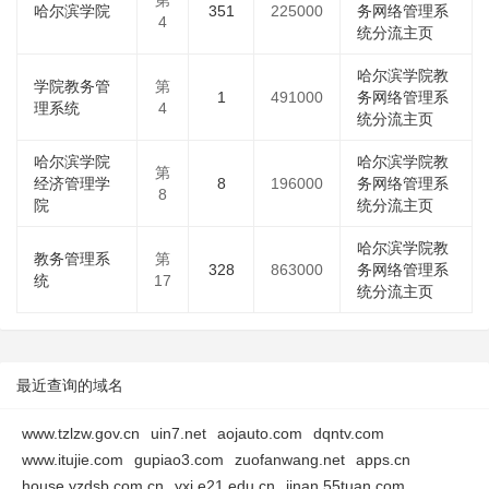
第
哈尔滨学院
351
225000
务网络管理系
4
统分流主页
哈尔滨学院教
学院教务管
第
1
491000
务网络管理系
理系统
4
统分流主页
哈尔滨学院
哈尔滨学院教
第
经济管理学
8
196000
务网络管理系
8
院
统分流主页
哈尔滨学院教
教务管理系
第
328
863000
务网络管理系
统
17
统分流主页
最近查询的域名
www.tzlzw.gov.cn
uin7.net
aojauto.com
dqntv.com
www.itujie.com
gupiao3.com
zuofanwang.net
apps.cn
house.yzdsb.com.cn
yxi.e21.edu.cn
jinan.55tuan.com