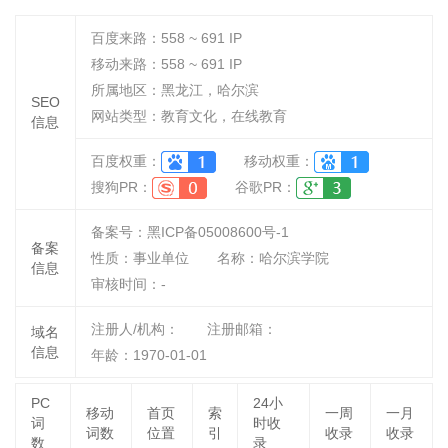
百度来路：
558 ~ 691
IP
移动来路：
558 ~ 691
IP
所属地区：黑龙江，哈尔滨
SEO
网站类型：教育文化，在线教育
信息
百度权重：
移动权重：
搜狗PR：
谷歌PR：
备案号：黑ICP备05008600号-1
备案
性质：
事业单位
名称：
哈尔滨学院
信息
审核时间：
-
注册人/机构：
注册邮箱：
域名
信息
年龄：1970-01-01
PC
24小
移动
首页
索
一周
一月
词
时收
词数
位置
引
收录
收录
数
录