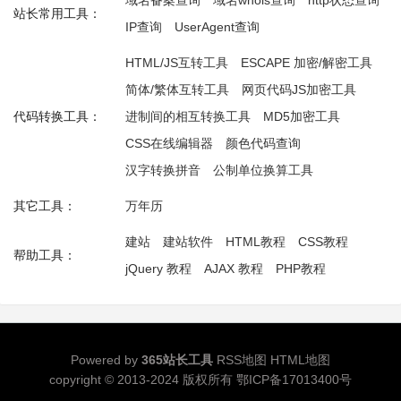
域名备案查询
域名whois查询
http状态查询
站长常用工具：
IP查询
UserAgent查询
HTML/JS互转工具
ESCAPE 加密/解密工具
简体/繁体互转工具
网页代码JS加密工具
代码转换工具：
进制间的相互转换工具
MD5加密工具
CSS在线编辑器
颜色代码查询
汉字转换拼音
公制单位换算工具
其它工具：
万年历
建站
建站软件
HTML教程
CSS教程
帮助工具：
jQuery 教程
AJAX 教程
PHP教程
Powered by
365站长工具
RSS地图
HTML地图
copyright © 2013-2024 版权所有
鄂ICP备17013400号