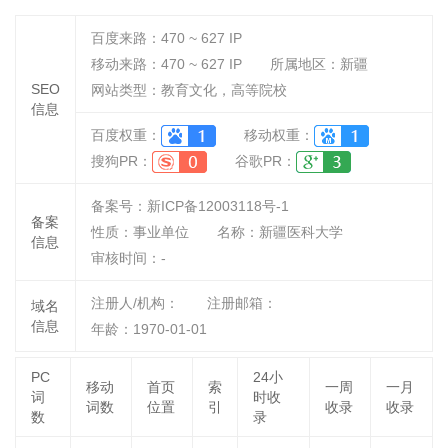
百度来路：
470 ~ 627
IP
移动来路：
470 ~ 627
IP
所属地区：新疆
SEO
网站类型：教育文化，高等院校
信息
百度权重：
移动权重：
搜狗PR：
谷歌PR：
备案号：新ICP备12003118号-1
备案
性质：
事业单位
名称：
新疆医科大学
信息
审核时间：
-
注册人/机构：
注册邮箱：
域名
信息
年龄：1970-01-01
PC
24小
移动
首页
索
一周
一月
词
时收
词数
位置
引
收录
收录
数
录