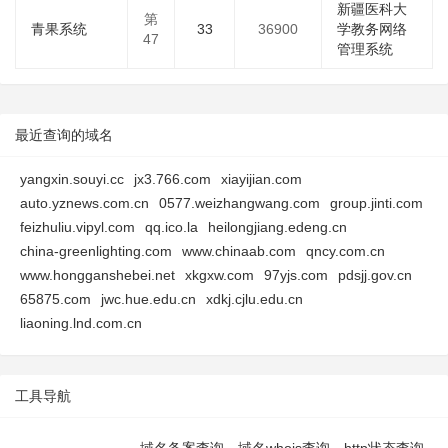
新疆医科大
第
青果系统
33
36900
学教务网络
47
管理系统
最近查询的域名
yangxin.souyi.cc
jx3.766.com
xiayijian.com
auto.yznews.com.cn
0577.weizhangwang.com
group.jinti.com
feizhuliu.vipyl.com
qq.ico.la
heilongjiang.edeng.cn
china-greenlighting.com
www.chinaab.com
qncy.com.cn
www.hongganshebei.net
xkgxw.com
97yjs.com
pdsjj.gov.cn
65875.com
jwc.hue.edu.cn
xdkj.cjlu.edu.cn
liaoning.lnd.com.cn
工具导航