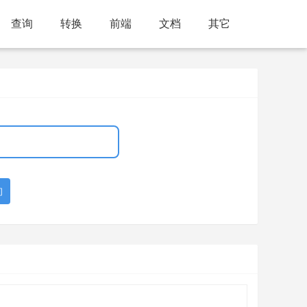
查询
转换
前端
文档
其它
询