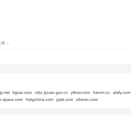
支持：-
jy.net
bguai.com
rsbz.jiyuan.gov.cn
ytbxw.com
hanon.cc
alafy.com
h-space.com
hskgchina.com
jzptt.com
zihexin.com