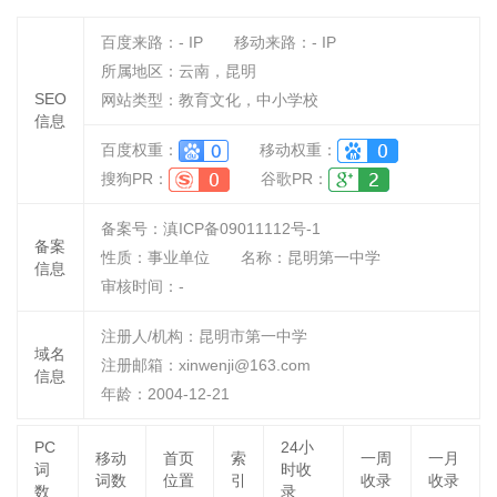
百度来路：
-
IP
移动来路：
-
IP
所属地区：云南，昆明
SEO
网站类型：教育文化，中小学校
信息
百度权重：
移动权重：
搜狗PR：
谷歌PR：
备案号：滇ICP备09011112号-1
备案
性质：
事业单位
名称：
昆明第一中学
信息
审核时间：
-
注册人/机构：昆明市第一中学
域名
注册邮箱：xinwenji@163.com
信息
年龄：2004-12-21
PC
24小
移动
首页
索
一周
一月
词
时收
词数
位置
引
收录
收录
数
录