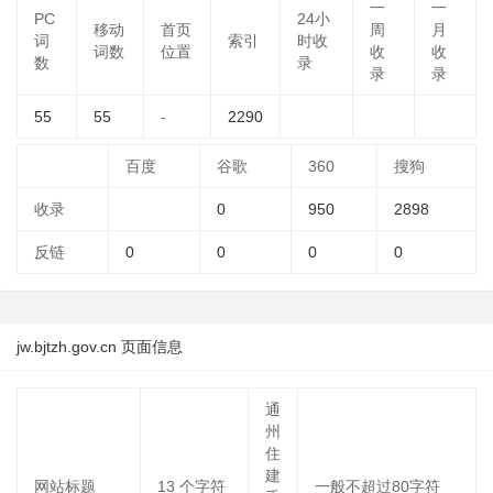
一
一
PC
24小
移动
首页
周
月
词
索引
时收
词数
位置
收
收
数
录
录
录
55
55
-
2290
百度
谷歌
360
搜狗
收录
0
950
2898
反链
0
0
0
0
jw.bjtzh.gov.cn 页面信息
通
州
住
建
网站标题
13
个字符
一般不超过80字符