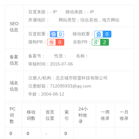
百度来路：
-
IP
移动来路：
-
IP
所属地区：
网站类型：综合其他，地方网站
SEO
信息
百度权重：
移动权重：
搜狗PR：
谷歌PR：
备案号：
性质：
名称：
备案
信息
审核时间：
2015-07-06
注册人/机构：北京城市联盟科技有限公司
域名
注册邮箱：712095933@qq.com
信息
年龄：2004-08-12
PC
24小
移动
首页
索
一周
一月
词
时收
词数
位置
引
收录
收录
数
录
0
0
-
0