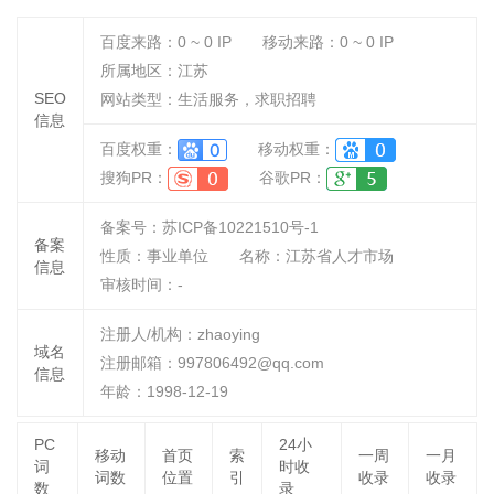
百度来路：
0 ~ 0
IP
移动来路：
0 ~ 0
IP
所属地区：江苏
SEO
网站类型：生活服务，求职招聘
信息
百度权重：
移动权重：
搜狗PR：
谷歌PR：
备案号：苏ICP备10221510号-1
备案
性质：
事业单位
名称：
江苏省人才市场
信息
审核时间：
-
注册人/机构：zhaoying
域名
注册邮箱：997806492@qq.com
信息
年龄：1998-12-19
PC
24小
移动
首页
索
一周
一月
词
时收
词数
位置
引
收录
收录
数
录