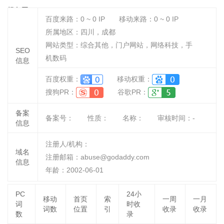
捉鱼网
百度来路：
0 ~ 0
IP
移动来路：
0 ~ 0
IP
所属地区：四川，成都
网站类型：综合其他，门户网站，网络科技，手
SEO
机数码
信息
百度权重：
移动权重：
搜狗PR：
谷歌PR：
备案
备案号：
性质：
名称：
审核时间：
-
信息
注册人/机构：
域名
注册邮箱：abuse@godaddy.com
信息
年龄：2002-06-01
PC
24小
移动
首页
索
一周
一月
词
时收
词数
位置
引
收录
收录
数
录