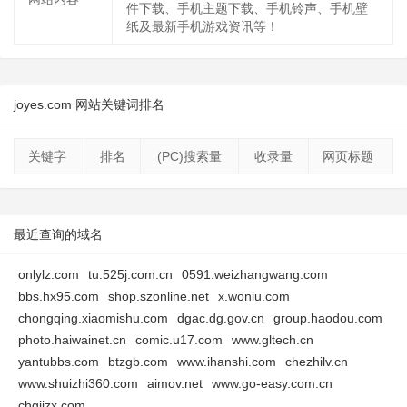
件下载、手机主题下载、手机铃声、手机壁
纸及最新手机游戏资讯等！
joyes.com 网站关键词排名
关键字
排名
(PC)搜索量
收录量
网页标题
最近查询的域名
onlylz.com
tu.525j.com.cn
0591.weizhangwang.com
bbs.hx95.com
shop.szonline.net
x.woniu.com
chongqing.xiaomishu.com
dgac.dg.gov.cn
group.haodou.com
photo.haiwainet.cn
comic.u17.com
www.gltech.cn
yantubbs.com
btzgb.com
www.ihanshi.com
chezhilv.cn
www.shuizhi360.com
aimov.net
www.go-easy.com.cn
chgjjzx.com