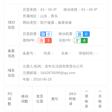
百度来路：
43 ~ 65
IP
移动来路：
43 ~ 65
IP
所属地区：山东，青岛
SEO
网站类型：医疗健康，健康保健
信息
百度权重：
移动权重：
搜狗PR：
谷歌PR：
备案
备案号：
性质：
名称：
审核时间：
-
信息
注册人/机构：老年生活报有限责任公司
域名
注册邮箱：1642876099@qq.com
信息
年龄：2010-06-25
一
一
PC
24小
移动
首页
周
月
词
索引
时收
词数
位置
收
收
数
录
录
录