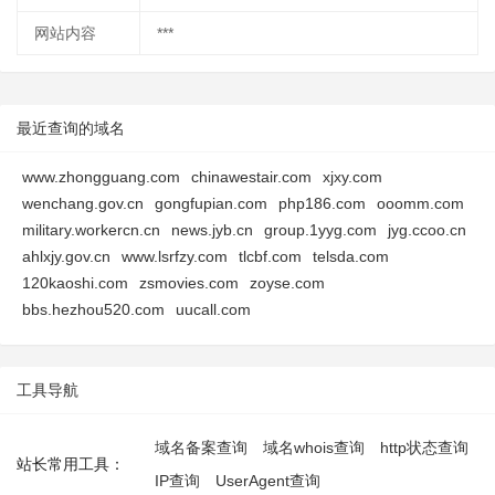
网站内容
***
最近查询的域名
www.zhongguang.com
chinawestair.com
xjxy.com
wenchang.gov.cn
gongfupian.com
php186.com
ooomm.com
military.workercn.cn
news.jyb.cn
group.1yyg.com
jyg.ccoo.cn
ahlxjy.gov.cn
www.lsrfzy.com
tlcbf.com
telsda.com
120kaoshi.com
zsmovies.com
zoyse.com
bbs.hezhou520.com
uucall.com
工具导航
域名备案查询
域名whois查询
http状态查询
站长常用工具：
IP查询
UserAgent查询