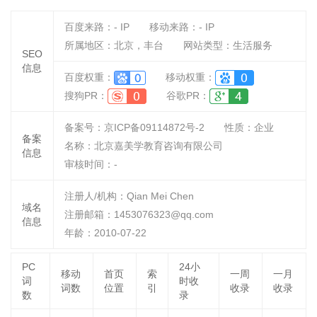
百度来路：
-
IP
移动来路：
-
IP
所属地区：北京，丰台
网站类型：生活服务
SEO
信息
百度权重：
移动权重：
搜狗PR：
谷歌PR：
备案号：京ICP备09114872号-2
性质：
企业
备案
名称：
北京嘉美学教育咨询有限公司
信息
审核时间：
-
注册人/机构：Qian Mei Chen
域名
注册邮箱：1453076323@qq.com
信息
年龄：2010-07-22
PC
24小
移动
首页
索
一周
一月
词
时收
词数
位置
引
收录
收录
数
录