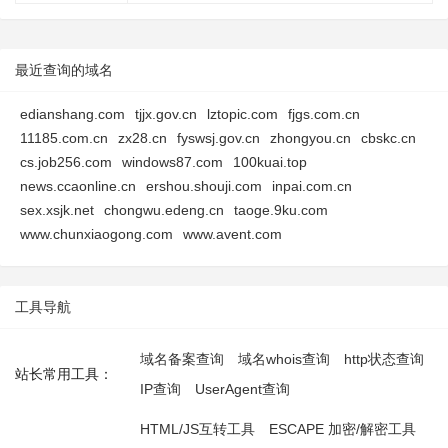
最近查询的域名
edianshang.com
tjjx.gov.cn
lztopic.com
fjgs.com.cn
11185.com.cn
zx28.cn
fyswsj.gov.cn
zhongyou.cn
cbskc.cn
cs.job256.com
windows87.com
100kuai.top
news.ccaonline.cn
ershou.shouji.com
inpai.com.cn
sex.xsjk.net
chongwu.edeng.cn
taoge.9ku.com
www.chunxiaogong.com
www.avent.com
工具导航
域名备案查询
域名whois查询
http状态查询
站长常用工具：
IP查询
UserAgent查询
HTML/JS互转工具
ESCAPE 加密/解密工具