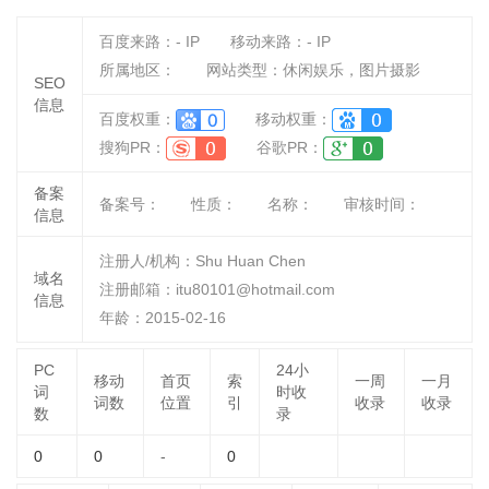
百度来路：
-
IP
移动来路：
-
IP
所属地区：
网站类型：休闲娱乐，图片摄影
SEO
信息
百度权重：
移动权重：
搜狗PR：
谷歌PR：
备案
备案号：
性质：
名称：
审核时间：
信息
注册人/机构：Shu Huan Chen
域名
注册邮箱：itu80101@hotmail.com
信息
年龄：2015-02-16
PC
24小
移动
首页
索
一周
一月
词
时收
词数
位置
引
收录
收录
数
录
0
0
-
0