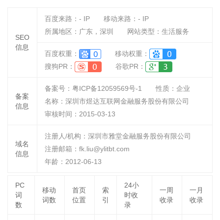
百度来路：
-
IP
移动来路：
-
IP
所属地区：广东，深圳
网站类型：生活服务
SEO
信息
百度权重：
移动权重：
搜狗PR：
谷歌PR：
备案号：粤ICP备12059569号-1
性质：
企业
备案
名称：
深圳市煜达互联网金融服务股份有限公司
信息
审核时间：
2015-03-13
注册人/机构：深圳市雅堂金融服务股份有限公司
域名
注册邮箱：fk.liu@ylitbt.com
信息
年龄：2012-06-13
PC
24小
移动
首页
索
一周
一月
词
时收
词数
位置
引
收录
收录
数
录