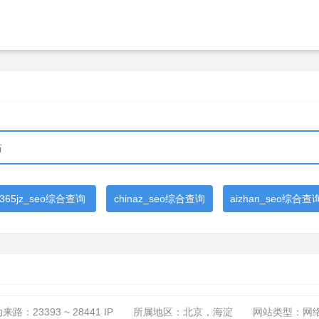
365jz_seo综合查询
chinaz_seo综合查询
aizhan_seo综合查
动来路：
23393 ~ 28441
IP
所属地区：北京，海淀
网站类型：网