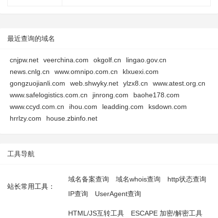
最近查询的域名
cnjpw.net
veerchina.com
okgolf.cn
lingao.gov.cn
news.cnlg.cn
www.omnipo.com.cn
klxuexi.com
gongzuojianli.com
web.shwyky.net
ylzx8.cn
www.atest.org.cn
www.safelogistics.com.cn
jinrong.com
baohe178.com
www.ccyd.com.cn
ihou.com
leadding.com
ksdown.com
hrrlzy.com
house.zbinfo.net
工具导航
域名备案查询
域名whois查询
http状态查询
站长常用工具：
IP查询
UserAgent查询
HTML/JS互转工具
ESCAPE 加密/解密工具