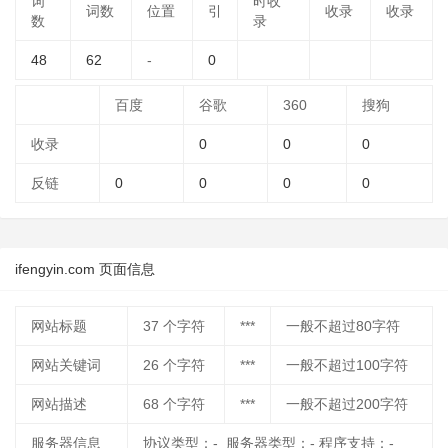
词
时收
词数
位置
引
收录
收录
数
录
48
62
-
0
百度
谷歌
360
搜狗
收录
0
0
0
反链
0
0
0
0
ifengyin.com 页面信息
网站标题
37
个字符
***
一般不超过80字符
网站关键词
26
个字符
***
一般不超过100字符
网站描述
68
个字符
***
一般不超过200字符
服务器信息
协议类型：- 服务器类型：- 程序支持：-