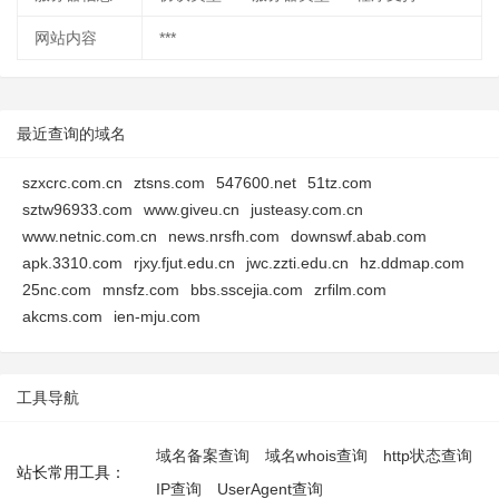
网站内容
***
最近查询的域名
szxcrc.com.cn
ztsns.com
547600.net
51tz.com
sztw96933.com
www.giveu.cn
justeasy.com.cn
www.netnic.com.cn
news.nrsfh.com
downswf.abab.com
apk.3310.com
rjxy.fjut.edu.cn
jwc.zzti.edu.cn
hz.ddmap.com
25nc.com
mnsfz.com
bbs.sscejia.com
zrfilm.com
akcms.com
ien-mju.com
工具导航
域名备案查询
域名whois查询
http状态查询
站长常用工具：
IP查询
UserAgent查询