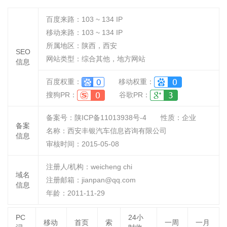
百度来路：
103 ~ 134
IP
移动来路：
103 ~ 134
IP
所属地区：陕西，西安
SEO
网站类型：综合其他，地方网站
信息
百度权重：
移动权重：
搜狗PR：
谷歌PR：
备案号：陕ICP备11013938号-4
性质：
企业
备案
名称：
西安丰银汽车信息咨询有限公司
信息
审核时间：
2015-05-08
注册人/机构：weicheng chi
域名
注册邮箱：jianpan@qq.com
信息
年龄：2011-11-29
PC
24小
移动
首页
索
一周
一月