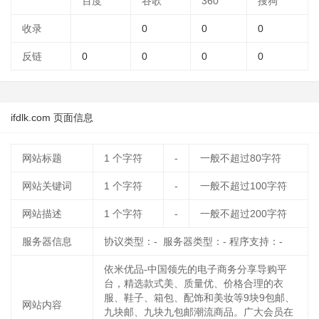
百度
谷歌
360
搜狗
收录
0
0
0
反链
0
0
0
0
ifdlk.com 页面信息
网站标题
1
个字符
-
一般不超过80字符
网站关键词
1
个字符
-
一般不超过100字符
网站描述
1
个字符
-
一般不超过200字符
服务器信息
协议类型：- 服务器类型：- 程序支持：-
依米优品-中国领先的电子商务分享导购平
台，精选款式美、质量优、价格合理的衣
服、鞋子、箱包、配饰和美妆等9块9包邮、
网站内容
九块邮、九块九包邮潮流商品。广大会员在