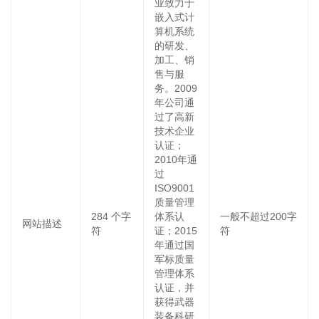
业致力于
嵌入式计
算机系统
的研发、
加工、销
售与服
务。2009
年公司通
过了高新
技术企业
认证；
2010年通
过
ISO9001
质量管理
284
个字
体系认
一般不超过200字
网站描述
符
证；2015
符
年通过国
军标质量
管理体系
认证，并
获得武器
装备科研