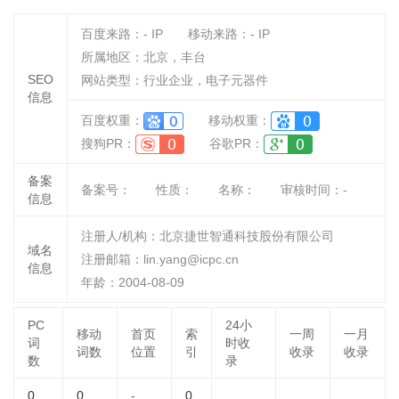
百度来路：
-
IP
移动来路：
-
IP
所属地区：北京，丰台
SEO
网站类型：行业企业，电子元器件
信息
百度权重：
移动权重：
搜狗PR：
谷歌PR：
备案
备案号：
性质：
名称：
审核时间：
-
信息
注册人/机构：北京捷世智通科技股份有限公司
域名
注册邮箱：lin.yang@icpc.cn
信息
年龄：2004-08-09
PC
24小
移动
首页
索
一周
一月
词
时收
词数
位置
引
收录
收录
数
录
0
0
-
0