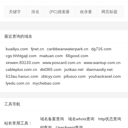
关键字
排名
(PC)搜索量
收录量
网页标题
最近查询的域名
kuailiyu.com
fjnet.cn
caribbeanwaterpark.cn
dg716.com
cgs.hhhtgajt.com
maituan.com
66good.com
xinwen.83133.com
www.poscard.com.cn
www.wantup.com.cn
cableplus.com.cn
dtd365.com
jxzikao.net
diannaodiy.net
513au.haouc.com
zblcyy.com
pifusuo.com
youhaotravel.com
lyedu.com.cn
mychebao.com
工具导航
域名备案查询
域名whois查询
http状态查询
站长常用工具：
IP查询
UserAgent查询