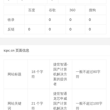
百度
谷歌
360
搜狗
收录
0
0
0
反链
0
0
0
0
icpc.cn 页面信息
捷世智通-
国产计算
18
个字
一般不超过80字
网站标题
机解决方
符
符
案的提供
者
捷世智通
龙芯申威
网站关键
21
个字
国产计算
一般不超过100字
词
符
机解决方
符