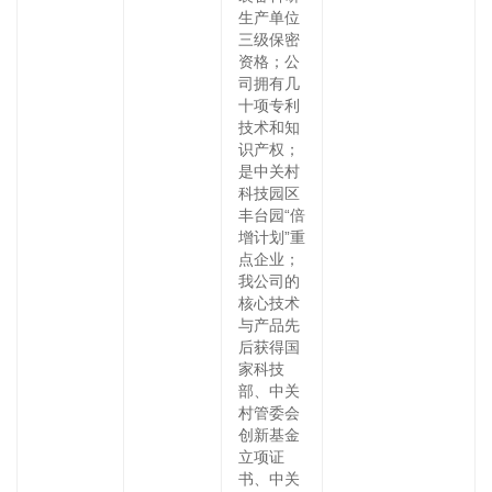
生产单位
三级保密
资格；公
司拥有几
十项专利
技术和知
识产权；
是中关村
科技园区
丰台园“倍
增计划”重
点企业；
我公司的
核心技术
与产品先
后获得国
家科技
部、中关
村管委会
创新基金
立项证
书、中关