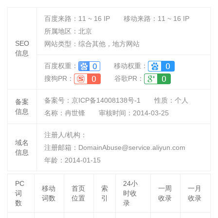
百度来路：
11 ~ 16
IP
移动来路：
11 ~ 16
IP
所属地区：北京
SEO
网站类型：综合其他，地方网站
信息
百度权重：
移动权重：
搜狗PR：
谷歌PR：
备案号：京ICP备14008138号-1
性质：
个人
备案
信息
名称：
冉世锋
审核时间：
2014-03-25
注册人/机构：
域名
注册邮箱：DomainAbuse@service.aliyun.com
信息
年龄：2014-01-15
PC
24小
移动
首页
索
一周
一月
词
时收
词数
位置
引
收录
收录
数
录