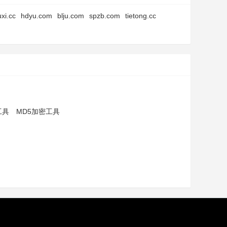
xi.cc
hdyu.com
blju.com
spzb.com
tietong.cc
工具
MD5加密工具