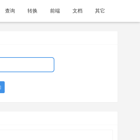
查询
转换
前端
文档
其它
询