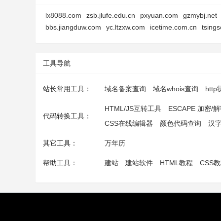
lx8088.com
zsb.jlufe.edu.cn
pxyuan.com
gzmybj.net
bbs.jiangduw.com
yc.ltzxw.com
icetime.com.cn
tsings
工具导航
站长常用工具：
域名备案查询
域名whois查询
htt
HTML/JS互转工具
ESCAPE 加密/
代码转换工具：
CSS在线编辑器
颜色代码查询
汉
其它工具：
万年历
帮助工具：
建站
建站软件
HTML教程
CSS