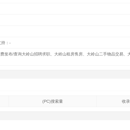
支持：-
.com)免费发布/查询大岭山招聘求职、大岭山租房售房、大岭山二手物品
(PC)搜索量
收录