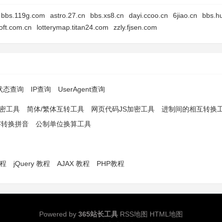
bbs.119g.com
astro.27.cn
bbs.xs8.cn
dayi.ccoo.cn
6jiao.cn
bbs.hu
oft.com.cn
lotterymap.titan24.com
zzly.fjsen.com
p状态查询
IP查询
UserAgent查询
解密工具
简体/繁体互转工具
网页代码JS加密工具
进制间的相互转换
字转换拼音
公制单位换算工具
教程
jQuery 教程
AJAX 教程
PHP教程
Powered by
365站长工具
RSS地图
HTML地图