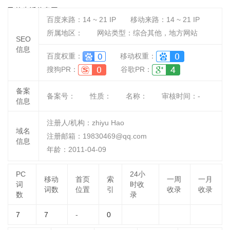
己的生活信息网！
百度来路：
14 ~ 21
IP
移动来路：
14 ~ 21
IP
所属地区：
网站类型：综合其他，地方网站
SEO
信息
百度权重：
移动权重：
搜狗PR：
谷歌PR：
备案
备案号：
性质：
名称：
审核时间：
-
信息
注册人/机构：zhiyu Hao
域名
注册邮箱：19830469@qq.com
信息
年龄：2011-04-09
PC
24小
移动
首页
索
一周
一月
词
时收
词数
位置
引
收录
收录
数
录
7
7
-
0