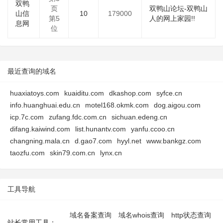
双鸭
页
双鸭山论坛-双鸭山
山信
10
179000
第5
人的网上家园!!
息网
位
最近查询的域名
huaxiatoys.com
kuaiditu.com
dkashop.com
syfce.cn
info.huanghuai.edu.cn
motel168.okmk.com
dog.aigou.com
icp.7c.com
zufang.fdc.com.cn
sichuan.edeng.cn
difang.kaiwind.com
list.hunantv.com
yanfu.ccoo.cn
changning.mala.cn
d.gao7.com
hyyl.net
www.bankgz.com
taozfu.com
skin79.com.cn
lynx.cn
工具导航
域名备案查询
域名whois查询
http状态查询
站长常用工具：