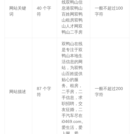
线双鸭山信
网站关键
40
个字
息港双鸭山
一般不超过100
词
符
百姓网双鸭
字符
山租房双鸭
山人才网双
鸭山二手房
双鸭山在线
是专注于双
鸭山本地生
活信息的网
站，为双鸭
山百姓提供
贴心的服
务。租房，
87
个字
一般不超过200
网站描述
二手房，二
符
字符
手信息，求
职招聘，交
友征婚，二
手汽车尽在
i0469.com。
爱生活，爱
上网，爱