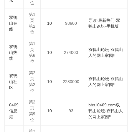
坛
位
第1
双鸭
页
导读-最新热门-双
山在
10
98600
第2
鸭山论坛-手机版
线
位
第1
双鸭
页
双鸭山论坛-双鸭山
山热
10
274000
第6
人的网上家园!!
线
位
第2
双鸭
页
双鸭山论坛-双鸭山
山社
10
2280000
第2
人的网上家园!!
区
位
第2
0469
bbs.i0469.com双
页
信息
10
93
鸭山论坛-双鸭山人
第9
港
的网上家园!!
位
第3