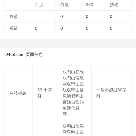
百度
谷歌
360
搜狗
收录
0
0
0
反链
0
0
0
0
i0469.com 页面信息
双鸭山在线 -
双鸭山信息
网双鸭山在
39
个字
线双鸭山信
一般不超过80字
网站标题
符
息港双鸭山
符
百姓自己的
生活信息
网！
双鸭山信息
网双鸭山在