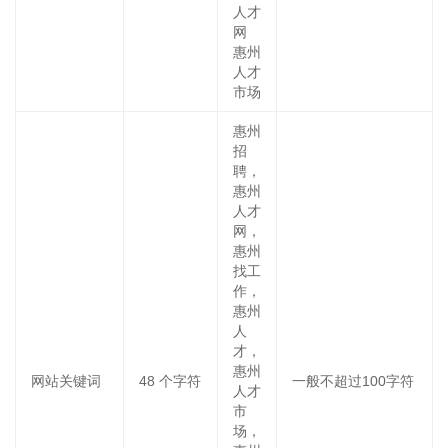
人才
网
惠州
人才
市场
惠州
招
聘，
惠州
人才
网，
惠州
找工
作，
惠州
人
才，
惠州
网站关键词
48
个字符
一般不超过100字符
人才
市
场，