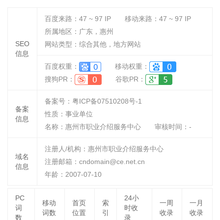
百度来路：
47 ~ 97
IP
移动来路：
47 ~ 97
IP
所属地区：广东，惠州
SEO
网站类型：综合其他，地方网站
信息
百度权重：
移动权重：
搜狗PR：
谷歌PR：
备案号：粤ICP备07510208号-1
备案
性质：
事业单位
信息
名称：
惠州市职业介绍服务中心
审核时间：
-
注册人/机构：惠州市职业介绍服务中心
域名
注册邮箱：cndomain@ce.net.cn
信息
年龄：2007-07-10
PC
24小
移动
首页
索
一周
一月
词
时收
词数
位置
引
收录
收录
数
录