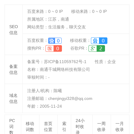
百度来路：
0 ~ 0
IP
移动来路：
0 ~ 0
IP
所属地区：江苏，南通
SEO
网站类型：生活服务，聊天交友
信息
百度权重：
移动权重：
搜狗PR：
谷歌PR：
备案号：苏ICP备11059762号-1
性质：
企业
备案
名称：
南通千城网络科技有限公司
信息
审核时间：
-
注册人/机构：陈曦
域名
注册邮箱：chenjingyi328@qq.com
信息
年龄：2005-11-24
PC
24小
移动
首页
索
一周
一月
词
时收
词数
位置
引
收录
收录
数
录