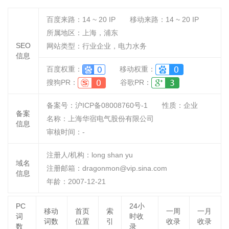
百度来路：
14 ~ 20
IP
移动来路：
14 ~ 20
IP
所属地区：上海，浦东
SEO
网站类型：行业企业，电力水务
信息
百度权重：
移动权重：
搜狗PR：
谷歌PR：
备案号：沪ICP备08008760号-1
性质：
企业
备案
名称：
上海华宿电气股份有限公司
信息
审核时间：
-
注册人/机构：long shan yu
域名
注册邮箱：dragonmon@vip.sina.com
信息
年龄：2007-12-21
PC
24小
移动
首页
索
一周
一月
词
时收
词数
位置
引
收录
收录
数
录