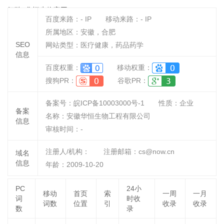
氨酸_华恒生物官网
百度来路：
-
IP
移动来路：
-
IP
所属地区：安徽，合肥
SEO
网站类型：医疗健康，药品药学
信息
百度权重：
移动权重：
搜狗PR：
谷歌PR：
备案号：皖ICP备10003000号-1
性质：
企业
备案
名称：
安徽华恒生物工程有限公司
信息
审核时间：
-
注册人/机构：
注册邮箱：cs@now.cn
域名
信息
年龄：2009-10-20
PC
24小
移动
首页
索
一周
一月
词
时收
词数
位置
引
收录
收录
数
录