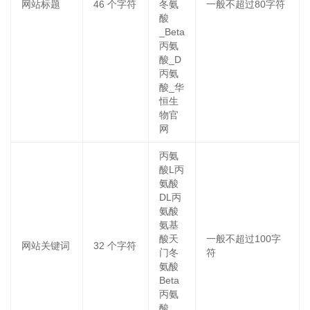
网站标题
46
个字符
冬氨
一般不超过80字符
酸
_Beta
丙氨
酸_D
丙氨
酸_华
恒生
物官
网
丙氨
酸L丙
氨酸
DL丙
氨酸
氨基
酸天
一般不超过100字
网站关键词
32
个字符
门冬
符
氨酸
Beta
丙氨
酸，