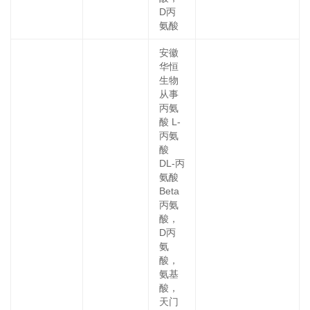
D丙
氨酸
安徽
华恒
生物
从事
丙氨
酸 L-
丙氨
酸
DL-丙
氨酸
Beta
丙氨
酸，
D丙
氨
酸，
氨基
酸，
天门