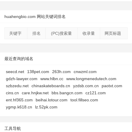
huahengbio.com 网站关键词排名
关键字
排名
(PC)搜索量
收录量
网页标题
最近查询的域名
seecd.net
138pet.com
263h.com
cnwzml.com
gdzh-lawyer.com
www.hlbn.cc
www.longmenedutech.com
szbzedu.net
chinaskateboards.cn
yzdsb.com.cn
paotxt.com
cins.cn
care.hnjkw.net
bbs.bangcn.com
cz121.com
ent.hf365.com
beihai.lotour.com
tool.fillseo.com
ygmp.k618.cn
lz.52pk.com
工具导航