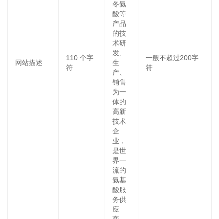
冬氨
酸等
产品
的技
术研
发、
110
个字
一般不超过200字
网站描述
生
符
符
产、
销售
为一
体的
高新
技术
企
业，
是世
界一
流的
氨基
酸服
务供
应