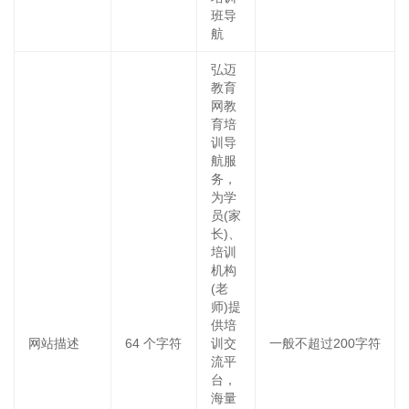
班导
航
弘迈
教育
网教
育培
训导
航服
务，
为学
员(家
长)、
培训
机构
(老
师)提
供培
网站描述
64
个字符
训交
一般不超过200字符
流平
台，
海量