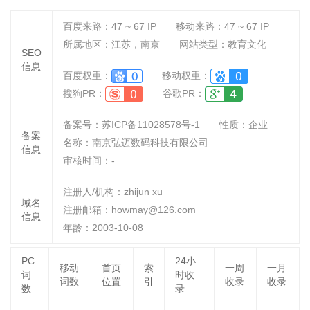
百度来路：
47 ~ 67
IP
移动来路：
47 ~ 67
IP
所属地区：江苏，南京
网站类型：教育文化
SEO
信息
百度权重：
移动权重：
搜狗PR：
谷歌PR：
备案号：苏ICP备11028578号-1
性质：
企业
备案
名称：
南京弘迈数码科技有限公司
信息
审核时间：
-
注册人/机构：zhijun xu
域名
注册邮箱：howmay@126.com
信息
年龄：2003-10-08
PC
24小
移动
首页
索
一周
一月
词
时收
词数
位置
引
收录
收录
数
录