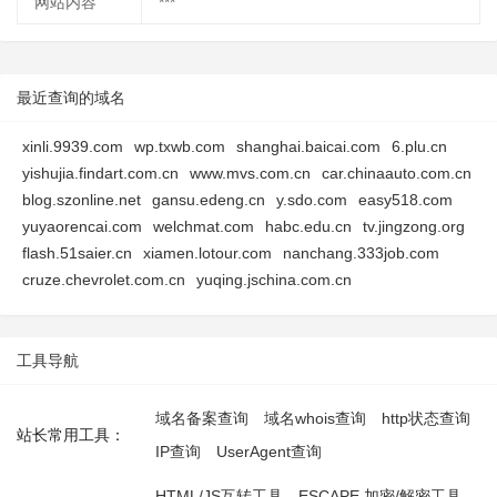
网站内容
***
最近查询的域名
xinli.9939.com
wp.txwb.com
shanghai.baicai.com
6.plu.cn
yishujia.findart.com.cn
www.mvs.com.cn
car.chinaauto.com.cn
blog.szonline.net
gansu.edeng.cn
y.sdo.com
easy518.com
yuyaorencai.com
welchmat.com
habc.edu.cn
tv.jingzong.org
flash.51saier.cn
xiamen.lotour.com
nanchang.333job.com
cruze.chevrolet.com.cn
yuqing.jschina.com.cn
工具导航
域名备案查询
域名whois查询
http状态查询
站长常用工具：
IP查询
UserAgent查询
HTML/JS互转工具
ESCAPE 加密/解密工具