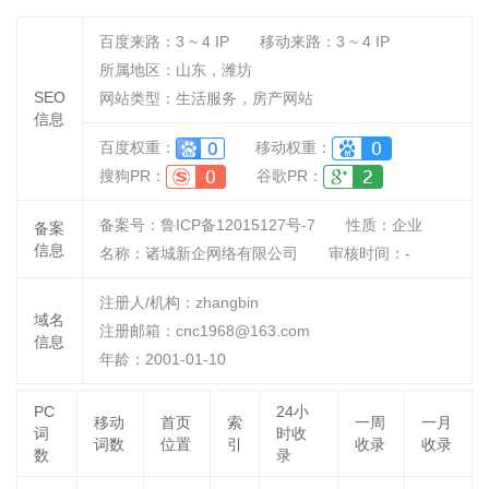
百度来路：
3 ~ 4
IP
移动来路：
3 ~ 4
IP
所属地区：山东，潍坊
SEO
网站类型：生活服务，房产网站
信息
百度权重：
移动权重：
搜狗PR：
谷歌PR：
备案号：鲁ICP备12015127号-7
性质：
企业
备案
信息
名称：
诸城新企网络有限公司
审核时间：
-
注册人/机构：zhangbin
域名
注册邮箱：cnc1968@163.com
信息
年龄：2001-01-10
PC
24小
移动
首页
索
一周
一月
词
时收
词数
位置
引
收录
收录
数
录