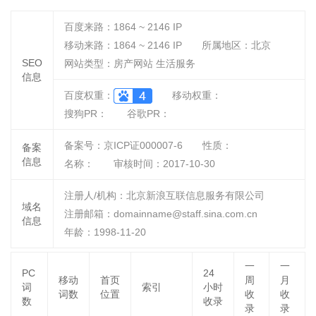
百度来路：
1864 ~ 2146
IP
移动来路：
1864 ~ 2146
IP
所属地区：北京
SEO
网站类型：房产网站 生活服务
信息
百度权重：
移动权重：
搜狗PR：
谷歌PR：
备案号：京ICP证000007-6
性质：
备案
信息
名称：
审核时间：
2017-10-30
注册人/机构：北京新浪互联信息服务有限公司
域名
注册邮箱：domainname@staff.sina.com.cn
信息
年龄：1998-11-20
一
一
PC
24
移动
首页
周
月
词
索引
小时
词数
位置
收
收
数
收录
录
录