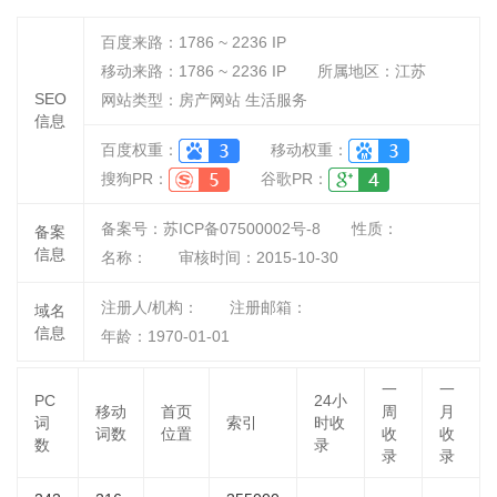
百度来路：
1786 ~ 2236
IP
移动来路：
1786 ~ 2236
IP
所属地区：江苏
SEO
网站类型：房产网站 生活服务
信息
百度权重：
移动权重：
搜狗PR：
谷歌PR：
备案号：苏ICP备07500002号-8
性质：
备案
信息
名称：
审核时间：
2015-10-30
注册人/机构：
注册邮箱：
域名
信息
年龄：1970-01-01
一
一
PC
24小
移动
首页
周
月
词
索引
时收
词数
位置
收
收
数
录
录
录