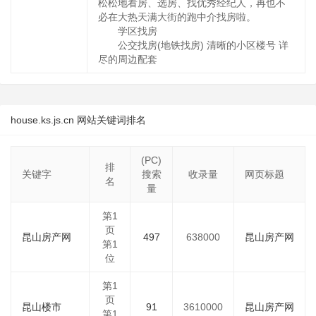
松松地看房、选房、找优秀经纪人，再也不
必在大热天满大街的跑中介找房啦。
学区找房
公交找房(地铁找房) 清晰的小区楼号 详
尽的周边配套
house.ks.js.cn 网站关键词排名
(PC)
排
关键字
搜索
收录量
网页标题
名
量
第1
页
昆山房产网
497
638000
昆山房产网
第1
位
第1
页
昆山楼市
91
3610000
昆山房产网
第1