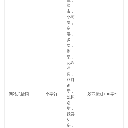
楼
市，
小高
层，
高
层，
多
层，
别
墅，
花园
洋
房，
双拼
别
墅，
网站关键词
71
个字符
一般不超过100字符
独栋
别
墅，
我要
买
房，