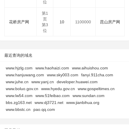
位
第1
页
花桥房产网
10
1100000
昆山房产网
第3
位
最近查询的域名
www.hjzlg.com
www.haohaizi.com
www.aihuishou.com
www.hanjuwang.com
www.sky003.com
fanyi.911cha.com
www.juhe.cn
www.yanj.cn
developer.huawei.com
www.boluo.gov.cn
www.hyedu.gov.cn
www.gospeltimes.cn
www.lw54.com
www.51feibao.com
www.sundan.com
bbs.zg163.net
www.dj3721.net
www.jianbihua.org
www.bbstc.cn
pao.qq.com