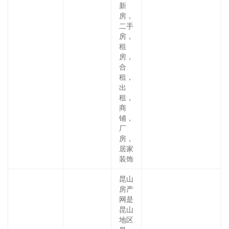
新
房，
二手
房，
租
房，
合
租，
出
租，
商
铺，
厂
房，
居家
装饰
昆山
房产
网是
昆山
地区