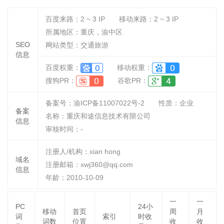
百度来路：
2 ~ 3
IP
移动来路：
2 ~ 3
IP
所属地区：重庆，渝中区
SEO
网站类型：交通旅游
信息
百度权重：
移动权重：
搜狗PR：
谷歌PR：
备案号：渝ICP备11007022号-2
性质：
企业
备案
名称：
重庆和途信息技术有限公司
信息
审核时间：
-
注册人/机构：xian hong
域名
注册邮箱：xwj360@qq.com
信息
年龄：2010-10-09
一
一
PC
24小
移动
首页
周
月
词
索引
时收
词数
位置
收
收