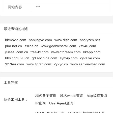
网站内容
***
最近查询的域名
bkmovie.com
nanjingye.com
www.dlzb.com
bbs.yzcn.net
pud.net.cn
ssline.cn
www.godblessrail.com
xs940.com
yuesai.com.cn
free-kr.com
www.dtdream.com
kkapp.com
bbs.cqdj520.cn
gd.abchina.com
syhvip.com
cyvalve.com
927tea.com
www.tjdrzc.com
2y2yc.cn
www.sanxin-med.com
工具导航
域名备案查询
域名whois查询
http状态查询
站长常用工具：
IP查询
UserAgent查询