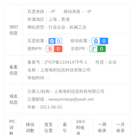
百度来路：
-
IP
移动来路：
-
IP
所属地区：上海，青浦
SEO
网站类型：行业企业，机械工业
信息
百度权重：
移动权重：
搜狗PR：
谷歌PR：
备案号：沪ICP备11041479号-1
性质：
企业
备案
名称：
上海海积信息科技有限公司
信息
审核时间：
-
注册人/机构：上海海积信息科技有限公司
域名
注册邮箱：wwwyinnianji@yeah.net
信息
年龄：2011-06-01
PC
24小
移动
首页
索
一周
一月
词
时收
词数
位置
引
收录
收录
数
录