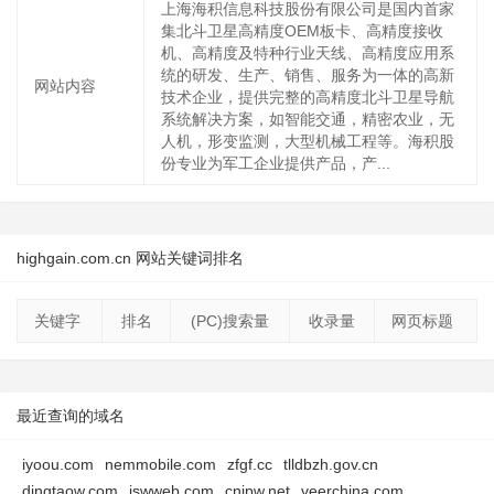
上海海积信息科技股份有限公司是国内首家
集北斗卫星高精度OEM板卡、高精度接收
机、高精度及特种行业天线、高精度应用系
统的研发、生产、销售、服务为一体的高新
网站内容
技术企业，提供完整的高精度北斗卫星导航
系统解决方案，如智能交通，精密农业，无
人机，形变监测，大型机械工程等。海积股
份专业为军工企业提供产品，产...
highgain.com.cn 网站关键词排名
关键字
排名
(PC)搜索量
收录量
网页标题
最近查询的域名
iyoou.com
nemmobile.com
zfgf.cc
tlldbzh.gov.cn
dingtaow.com
iswweb.com
cnjpw.net
veerchina.com