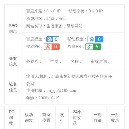
百度来路：
0 ~ 0
IP
移动来路：
0 ~ 0
IP
所属地区：北京，海淀
SEO
网站类型：生活服务，母婴网站
信息
百度权重：
移动权重：
搜狗PR：
谷歌PR：
备案
备案号：
性质：
名称：
审核时间：
-
信息
注册人/机构：北京市恒初幼儿教育科技有限责任
公司
域名
信息
注册邮箱：pn_gs@163.com
年龄：2006-10-19
PC
24小
移动
首页
索
一周
一月
词
时收
词数
位置
引
收录
收录
数
录