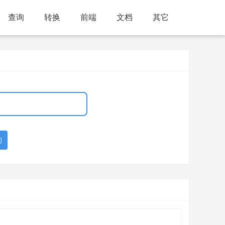
查询
转换
前端
文档
其它
询