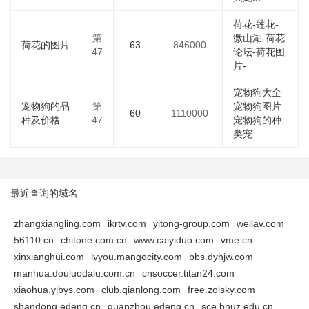
荷花-莲花-
第
微山湖-荷花
荷花的图片
63
846000
47
论坛-荷花图
片-
宠物狗大全
宠物狗的品
第
宠物狗图片
60
1110000
种及价格
47
宠物狗的种
类宠...
最近查询的域名
zhangxiangling.com
ikrtv.com
yitong-group.com
wellav.com
56110.cn
chitone.com.cn
www.caiyiduo.com
vme.cn
xinxianghui.com
lvyou.mangocity.com
bbs.dyhjw.com
manhua.douluodalu.com.cn
cnsoccer.titan24.com
xiaohua.yjbys.com
club.qianlong.com
free.zolsky.com
shandong.edeng.cn
quanzhou.edeng.cn
sce.bnuz.edu.cn