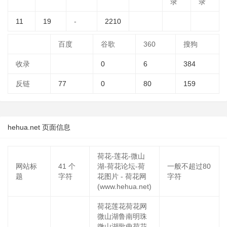
录
录
11
19
-
2210
百度
谷歌
360
搜狗
收录
0
6
384
反链
77
0
80
159
hehua.net 页面信息
荷花-莲花-微山
网站标
41
个
湖-荷花论坛-荷
一般不超过80
题
字符
花图片 - 荷花网
字符
(www.hehua.net)
荷花莲花荷花网
微山湖鲁南明珠
微山湖歌曲荷花