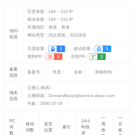
百度来路：
184 ~ 210
IP
移动来路：
184 ~ 210
IP
所属地区：香港，香港
SEO
网站类型：综合其他，论坛综合
信息
百度权重：
移动权重：
搜狗PR：
谷歌PR：
备案
备案号：
性质：
名称：
审核时间：
信息
注册人/机构：
域名
注册邮箱：DomainAbuse@service.aliyun.com
信息
年龄：2000-10-19
一
一
PC
24小
移动
首页
周
月
词
索引
时收
词数
位置
收
收
数
录