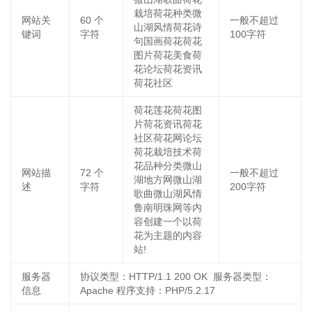
栽培荷花种类微
网站关
60
个
一般不超过
山湖风情荷花诗
键词
字符
100字符
句国画荷花荷花
图片荷花美食荷
花论坛荷花资讯
荷花社区
荷花莲花荷花图
片荷花资讯荷花
社区荷花网论坛
荷花栽培技术荷
花品种分类微山
网站描
72
个
一般不超过
湖地方网微山湖
述
字符
200字符
歌曲微山湖风情
鲁南明珠网等内
容创建一个以荷
花为主题的内容
站!
服务器
协议类型：HTTP/1.1 200 OK 服务器类型：
信息
Apache 程序支持：PHP/5.2.17