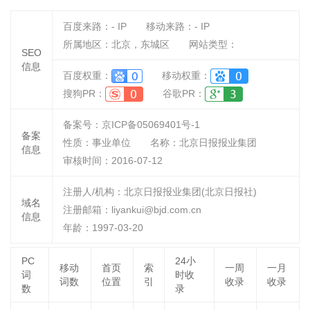
百度来路：
-
IP
移动来路：
-
IP
所属地区：北京，东城区
网站类型：
SEO
信息
百度权重：
移动权重：
搜狗PR：
谷歌PR：
备案号：京ICP备05069401号-1
备案
性质：
事业单位
名称：
北京日报报业集团
信息
审核时间：
2016-07-12
注册人/机构：北京日报报业集团(北京日报社)
域名
注册邮箱：liyankui@bjd.com.cn
信息
年龄：1997-03-20
PC
24小
移动
首页
索
一周
一月
词
时收
词数
位置
引
收录
收录
数
录