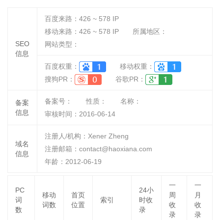
百度来路：
426 ~ 578
IP
移动来路：
426 ~ 578
IP
所属地区：
SEO
网站类型：
信息
百度权重：
移动权重：
搜狗PR：
谷歌PR：
备案号：
性质：
名称：
备案
信息
审核时间：
2016-06-14
注册人/机构：Xener Zheng
域名
注册邮箱：contact@haoxiana.com
信息
年龄：2012-06-19
一
一
PC
24小
移动
首页
周
月
词
索引
时收
词数
位置
收
收
数
录
录
录