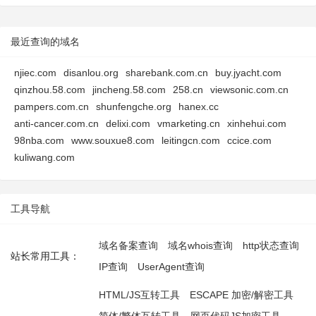
最近查询的域名
njiec.com
disanlou.org
sharebank.com.cn
buy.jyacht.com
qinzhou.58.com
jincheng.58.com
258.cn
viewsonic.com.cn
pampers.com.cn
shunfengche.org
hanex.cc
anti-cancer.com.cn
delixi.com
vmarketing.cn
xinhehui.com
98nba.com
www.souxue8.com
leitingcn.com
ccice.com
kuliwang.com
工具导航
域名备案查询
域名whois查询
http状态查询
站长常用工具：
IP查询
UserAgent查询
HTML/JS互转工具
ESCAPE 加密/解密工具