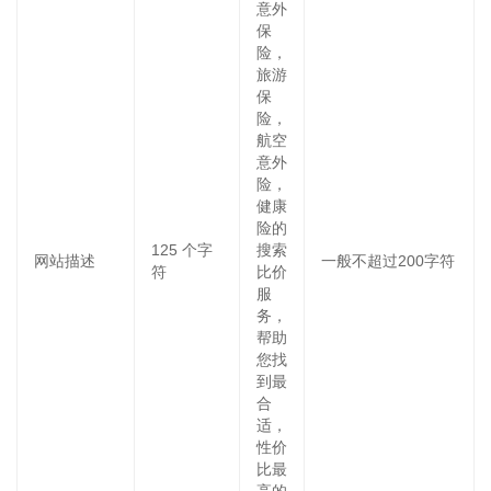
意外
保
险，
旅游
保
险，
航空
意外
险，
健康
险的
125
个字
搜索
网站描述
一般不超过200字符
符
比价
服
务，
帮助
您找
到最
合
适，
性价
比最