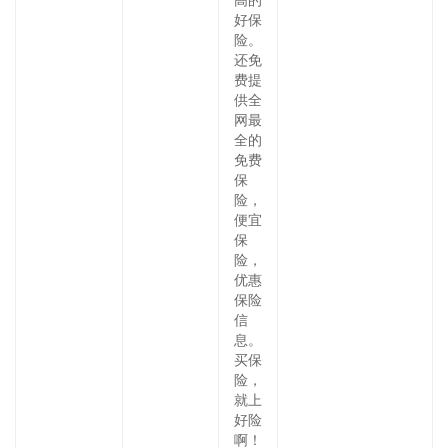
高的
好保
险。
还免
费提
供全
网最
全的
免费
保
险，
便宜
保
险，
优惠
保险
信
息。
买保
险，
就上
好险
啊！