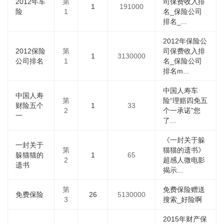
2012年车
第
司保费收入排
1
191000
险
1
名_保险公司
排名_...
2012年保险公
2012保险
第
司保费收入排
1
3130000
公司排名
1
名_保险公司
排名m...
中国人寿车
中国人寿
第
险“理赔四免五
财险五个
1
33
2
个一承诺”您
一
了...
《一封关于躲
一封关于
第
猫猫的遗书》
躲猫猫的
1
65
2
超感人微电影
遗书
揭示...
第
免费保险赠送
免费保险
26
5130000
3
搜索_好险啊
2015年财产保