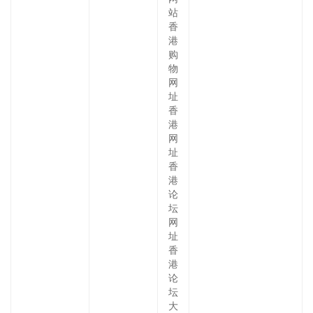
站
香
港
购
物
网
址
香
港
网
址
香
港
论
坛
网
址
香
港
论
坛
大