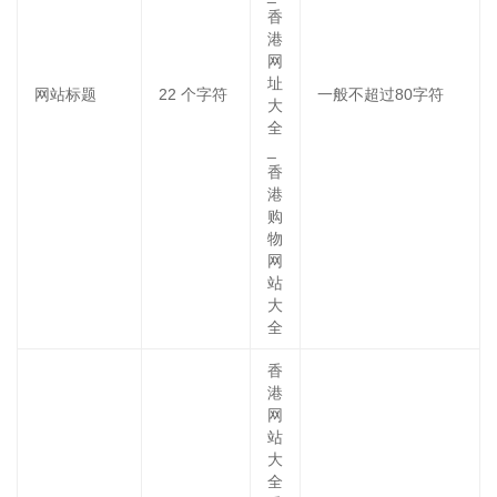
香
港
网
址
网站标题
22
个字符
一般不超过80字符
大
全
_
香
港
购
物
网
站
大
全
香
港
网
站
大
全