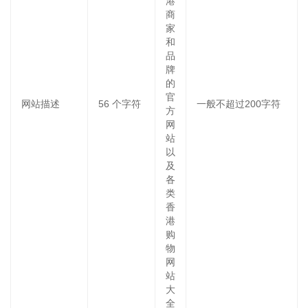
港
商
家
和
品
牌
的
官
网站描述
56
个字符
一般不超过200字符
方
网
站
以
及
各
类
香
港
购
物
网
站
大
全