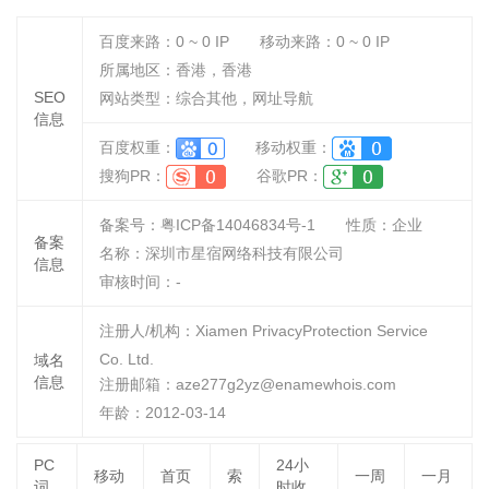
百度来路：
0 ~ 0
IP
移动来路：
0 ~ 0
IP
所属地区：香港，香港
SEO
网站类型：综合其他，网址导航
信息
百度权重：
移动权重：
搜狗PR：
谷歌PR：
备案号：粤ICP备14046834号-1
性质：
企业
备案
名称：
深圳市星宿网络科技有限公司
信息
审核时间：
-
注册人/机构：Xiamen PrivacyProtection Service
Co. Ltd.
域名
信息
注册邮箱：aze277g2yz@enamewhois.com
年龄：2012-03-14
PC
24小
移动
首页
索
一周
一月
词
时收