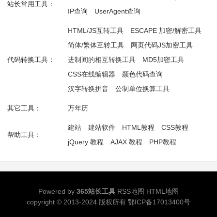
站长常用工具：
IP查询
UserAgent查询
HTML/JS互转工具
ESCAPE 加密/解密工具
简体/繁体互转工具
网页代码JS加密工具
代码转换工具：
进制间的相互转换工具
MD5加密工具
CSS在线编辑器
颜色代码查询
汉字转换拼音
公制单位换算工具
其它工具：
万年历
建站
建站软件
HTML教程
CSS教程
帮助工具：
jQuery 教程
AJAX 教程
PHP教程
Powered by
365站长工具
RSS地图
HTML地图
copyright © 2013-2024 版权所有
鄂ICP备17013400号