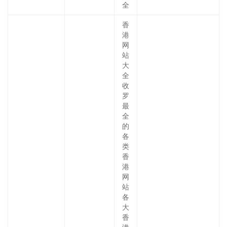
全
香
港
网
站
大
全
收
罗
最
全
的
各
类
香
港
网
站
各
大
香