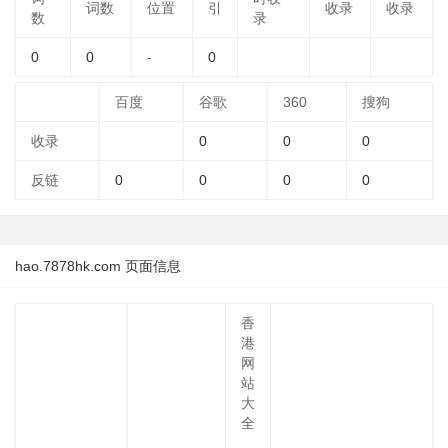
词数
位置
引
收录
收录
数
录
0
0
-
0
百度
谷歌
360
搜狗
收录
0
0
0
反链
0
0
0
0
hao.7878hk.com 页面信息
香
港
网
站
大
全
_