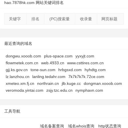
hao.7878hk.com 网站关键词排名
关键字
排名
(PC)搜索量
收录量
网页标题
最近查询的域名
dongwu.xooob.com
plus-space.com
yyxyjt.com
flowmetek.com.cn
web.4933.cn
www.csttires.com.cn
gjj.ks.gov.cn
tone-sun.com
hrbgsxd.com
hyhdtg.com
lz.lanzhou.cn
lanling.tedahr.com
7k7k7k7k.72ce.com
xmeteo.xm.fj.cn
northrain.cn
jlb.kuge.cc
dongman.xooob.com
veromoda.yintai.com
zsjy.tzc.edu.cn
nymphavn.com
工具导航
域名备案查询
域名whois查询
http状态查询