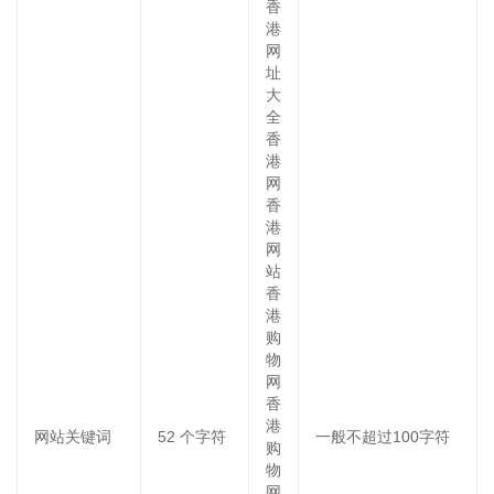
香
港
网
址
大
全
香
港
网
香
港
网
站
香
港
购
物
网
香
港
网站关键词
52
个字符
一般不超过100字符
购
物
网