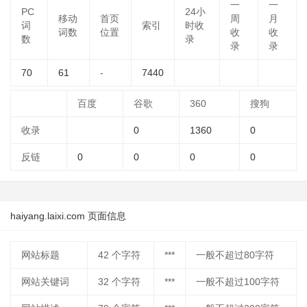
一
一
PC
24小
移动
首页
周
月
词
索引
时收
词数
位置
收
收
数
录
录
录
70
61
-
7440
百度
谷歌
360
搜狗
收录
0
1360
0
反链
0
0
0
0
haiyang.laixi.com 页面信息
网站标题
42
个字符
***
一般不超过80字符
网站关键词
32
个字符
***
一般不超过100字符