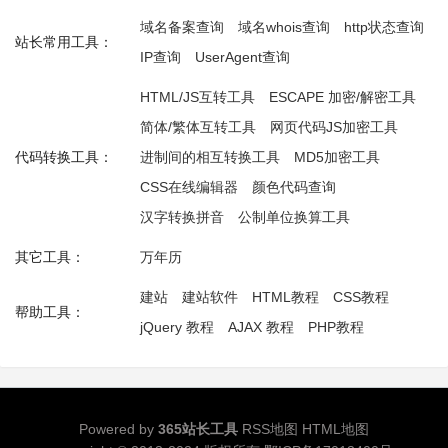
域名备案查询
域名whois查询
http状态查询
站长常用工具：
IP查询
UserAgent查询
HTML/JS互转工具
ESCAPE 加密/解密工具
简体/繁体互转工具
网页代码JS加密工具
代码转换工具：
进制间的相互转换工具
MD5加密工具
CSS在线编辑器
颜色代码查询
汉字转换拼音
公制单位换算工具
其它工具：
万年历
建站
建站软件
HTML教程
CSS教程
帮助工具：
jQuery 教程
AJAX 教程
PHP教程
Powered by
365站长工具
RSS地图
HTML地图