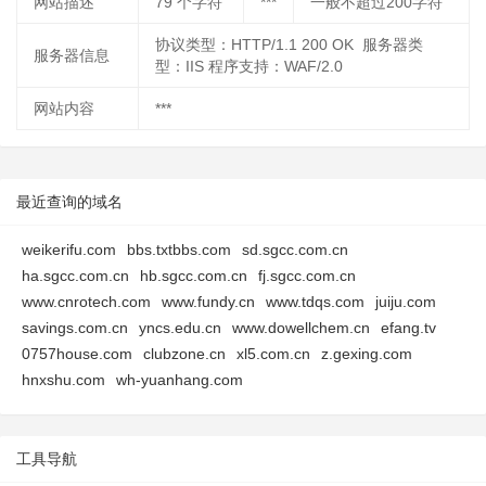
网站描述
79
个字符
***
一般不超过200字符
协议类型：HTTP/1.1 200 OK 服务器类
服务器信息
型：IIS 程序支持：WAF/2.0
网站内容
***
最近查询的域名
weikerifu.com
bbs.txtbbs.com
sd.sgcc.com.cn
ha.sgcc.com.cn
hb.sgcc.com.cn
fj.sgcc.com.cn
www.cnrotech.com
www.fundy.cn
www.tdqs.com
juiju.com
savings.com.cn
yncs.edu.cn
www.dowellchem.cn
efang.tv
0757house.com
clubzone.cn
xl5.com.cn
z.gexing.com
hnxshu.com
wh-yuanhang.com
工具导航