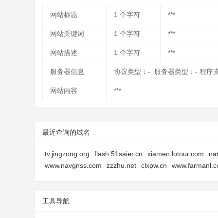
网站标题
1
个字符
***
网站关键词
1
个字符
***
网站描述
1
个字符
***
服务器信息
协议类型：- 服务器类型：- 程序
网站内容
***
最近查询的域名
tv.jingzong.org
flash.51saier.cn
xiamen.lotour.com
na
www.navgnss.com
zzzhu.net
clxpw.cn
www.farmanl.
工具导航