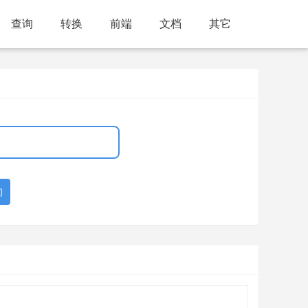
查询
转换
前端
文档
其它
询