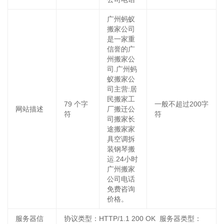
广州蚂蚁
搬家公司
是一家重
信誉的广
州搬家公
司.广州蚂
蚁搬家公
司主营:居
民搬家工
79
个字
一般不超过200字
网站描述
厂搬迁公
符
符
司搬家长
途搬家家
具空调拆
装钢琴搬
运.24小时
广州搬家
公司电话
免费咨询
价格。
服务器信
协议类型：HTTP/1.1 200 OK 服务器类型：