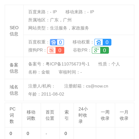
百度来路：
-
IP
移动来路：
-
IP
所属地区：广东，广州
SEO
网站类型：生活服务，家政服务
信息
百度权重：
移动权重：
搜狗PR：
谷歌PR：
备案号：粤ICP备11075673号-1
性质：
个人
备案
信息
名称：
金银
审核时间：
-
注册人/机构：
注册邮箱：cs@now.cn
域名
信息
年龄：2011-08-02
PC
24小
移动
首页
索
一周
一月
词
时收
词数
位置
引
收录
收录
数
录
0
0
-
0