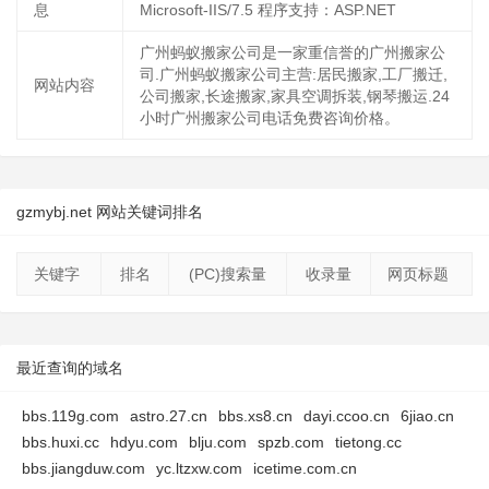
息
Microsoft-IIS/7.5 程序支持：ASP.NET
广州蚂蚁搬家公司是一家重信誉的广州搬家公
司.广州蚂蚁搬家公司主营:居民搬家,工厂搬迁,
网站内容
公司搬家,长途搬家,家具空调拆装,钢琴搬运.24
小时广州搬家公司电话免费咨询价格。
gzmybj.net 网站关键词排名
关键字
排名
(PC)搜索量
收录量
网页标题
最近查询的域名
bbs.119g.com
astro.27.cn
bbs.xs8.cn
dayi.ccoo.cn
6jiao.cn
bbs.huxi.cc
hdyu.com
blju.com
spzb.com
tietong.cc
bbs.jiangduw.com
yc.ltzxw.com
icetime.com.cn