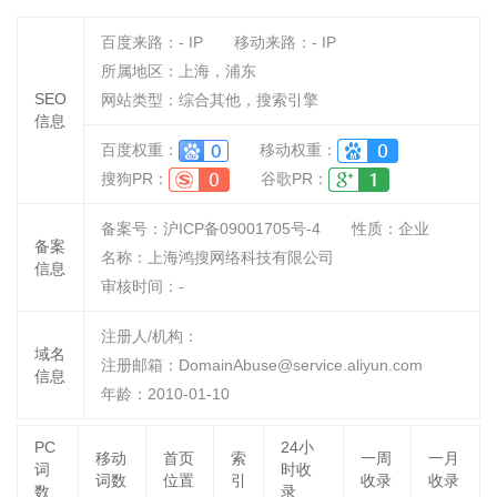
百度来路：
-
IP
移动来路：
-
IP
所属地区：上海，浦东
SEO
网站类型：综合其他，搜索引擎
信息
百度权重：
移动权重：
搜狗PR：
谷歌PR：
备案号：沪ICP备09001705号-4
性质：
企业
备案
名称：
上海鸿搜网络科技有限公司
信息
审核时间：
-
注册人/机构：
域名
注册邮箱：DomainAbuse@service.aliyun.com
信息
年龄：2010-01-10
PC
24小
移动
首页
索
一周
一月
词
时收
词数
位置
引
收录
收录
数
录