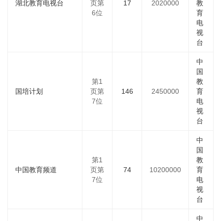
湖北教育电视台
页第
17
2020000
教
6位
育
电
视
台
中
国
第1
教
国培计划
页第
146
2450000
育
7位
电
视
台
中
国
第1
教
中国教育频道
页第
74
10200000
育
7位
电
视
台
中