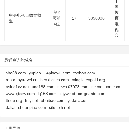
中
国
第2
教
中央电视台教育频
页第
17
3350000
育
道
4位
电
视
台
最近查询的域名
sha58.com
yupiao.114piaowu.com
taoban.com
resort.bytravel.cn
benxi.cncn.com
mingjia.cngold.org
ask.d1xz.net
und188.com
news.07073.com
nc.meituan.com
www.xjtssw.com
lq168.com
lqjyw.net
cn-geante.com
ttedu.org
htjy.net
uhuibao.com
yedarc.com
dalian-chuanpiao.com
site.ttxh.net
工具导航