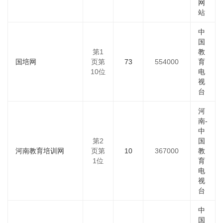
网
站
中
国
第1
教
国培网
页第
73
554000
育
10位
电
视
台
河
南-
中
第2
国
河南教育培训网
页第
10
367000
教
1位
育
电
视
台
中
国