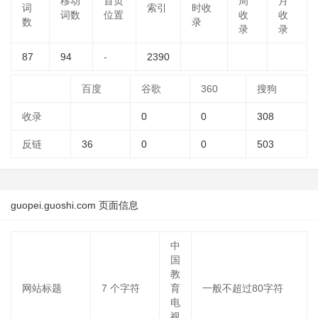
移动
首页
周
月
词
索引
时收
词数
位置
收
收
数
录
录
录
87
94
-
2390
百度
谷歌
360
搜狗
收录
0
0
308
反链
36
0
0
503
guopei.guoshi.com 页面信息
中
国
教
网站标题
7
个字符
育
一般不超过80字符
电
视