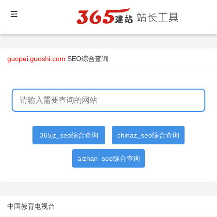
guopei.guoshi.com
SEO综合查询
365jz_seo综合查询
chinaz_seo综合查询
aizhan_seo综合查询
中国教育电视台