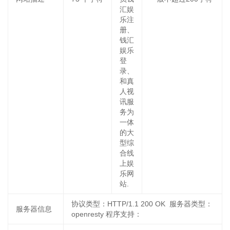
汇娱
乐注
册、
钱汇
娱乐
登
录、
和真
人视
讯服
务为
一体
的大
型综
合线
上娱
乐网
站.
协议类型：HTTP/1.1 200 OK 服务器类型：
服务器信息
openresty 程序支持：