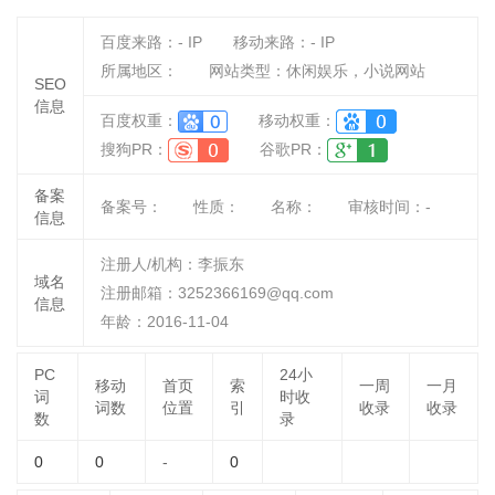
百度来路：
-
IP
移动来路：
-
IP
所属地区：
网站类型：休闲娱乐，小说网站
SEO
信息
百度权重：
移动权重：
搜狗PR：
谷歌PR：
备案
备案号：
性质：
名称：
审核时间：
-
信息
注册人/机构：李振东
域名
注册邮箱：3252366169@qq.com
信息
年龄：2016-11-04
PC
24小
移动
首页
索
一周
一月
词
时收
词数
位置
引
收录
收录
数
录
0
0
-
0