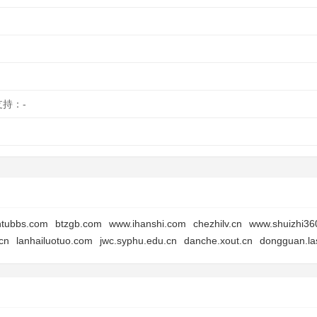
支持：-
ntubbs.com
btzgb.com
www.ihanshi.com
chezhilv.cn
www.shuizhi36
cn
lanhailuotuo.com
jwc.syphu.edu.cn
danche.xout.cn
dongguan.l