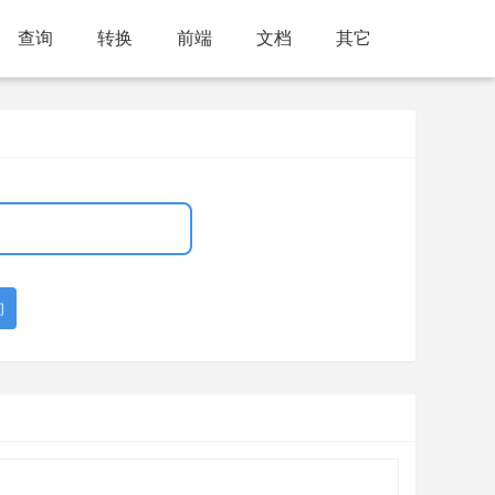
查询
转换
前端
文档
其它
询