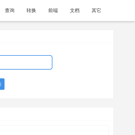
查询
转换
前端
文档
其它
询