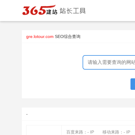
gre.lotour.com
SEO综合查询
-
百度来路：
-
IP
移动来路：
-
IP