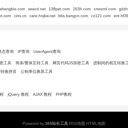
ahengbio.com
seecd.net
138pet.com
263h.com
cnwzml.com
gdzh
xt.com
cins.cn
care.hnjkw.net
bbs.bangcn.com
cz121.com
ent.hf3
p状态查询
IP查询
UserAgent查询
解密工具
简体/繁体互转工具
网页代码JS加密工具
进制间的相互转换
字转换拼音
公制单位换算工具
教程
jQuery 教程
AJAX 教程
PHP教程
Powered by
365站长工具
RSS地图
HTML地图