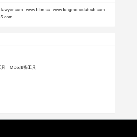
-lawyer.com
www.hlbn.cc
www.longmenedutech.com
65.com
工具
MD5加密工具