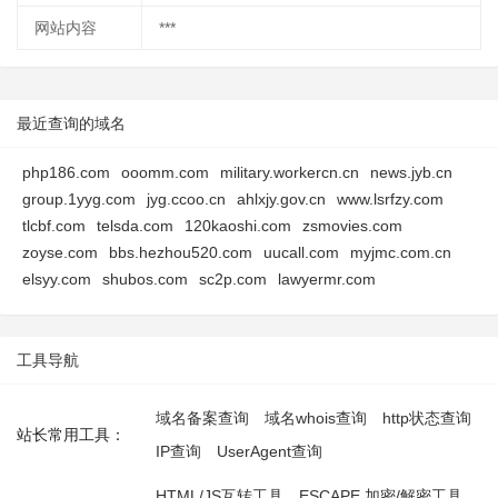
网站内容
***
最近查询的域名
php186.com
ooomm.com
military.workercn.cn
news.jyb.cn
group.1yyg.com
jyg.ccoo.cn
ahlxjy.gov.cn
www.lsrfzy.com
tlcbf.com
telsda.com
120kaoshi.com
zsmovies.com
zoyse.com
bbs.hezhou520.com
uucall.com
myjmc.com.cn
elsyy.com
shubos.com
sc2p.com
lawyermr.com
工具导航
域名备案查询
域名whois查询
http状态查询
站长常用工具：
IP查询
UserAgent查询
HTML/JS互转工具
ESCAPE 加密/解密工具