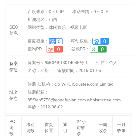
百度来路：
0 ~ 0
IP
移动来路：
0 ~ 0
IP
所属地区：山西
SEO
网站类型：休闲娱乐，视频电影
信息
百度权重：
移动权重：
搜狗PR：
谷歌PR：
备案号：蜀ICP备13014045号-1
性质：
个人
备案
信息
名称：
邓培
审核时间：
2015-01-05
注册人/机构：c/o WHOIStrustee.com Limited
注册邮箱：
域名
信息
85f3ab5756@gongfupian.com.whoistrustee.com
年龄：2012-08-02
PC
24小
移动
首页
索
一周
一月
词
时收
词数
位置
引
收录
收录
数
录